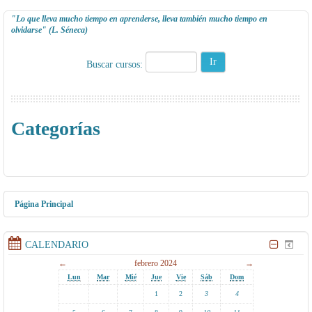
"Lo que lleva mucho tiempo en aprenderse, lleva también mucho tiempo en
olvidarse" (L. Séneca)
Buscar cursos:
Categorías
Página Principal
CALENDARIO
←
febrero 2024
→
Lun
Mar
Mié
Jue
Vie
Sáb
Dom
1
2
3
4